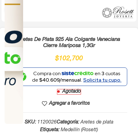
Click to enlarge
Aretes De Plata 925 Ala Colgante Veneciana
Cierre Mariposa 1,3Gr
$
102,700
Compra con
en
3
cuotas
de
$40.609/mensual.
Solicita tu cupo.
Agotado
Agregar a favoritos
SKU:
1120026
Categoría:
Aretes de plata
Etiqueta:
Medellín (Rosett)