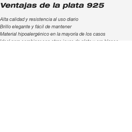
Ventajas de la plata 925
Alta calidad y resistencia al uso diario
Brillo elegante y fácil de mantener
Material hipoalergénico en la mayoría de los casos
Ideal para combinar con otras joyas de plata u oro blanco
Regalo con significado
Esta joya en plata 925 con diseño lazo vieneciano fina 45cm
cierre resorte es perfecta para regalar o para darte un gusto
especial. En
Oroexpress
encuentras joyas con estilo, calidad y
un valor emocional que acompaña cada momento importante.
Información adicional
Envío Seguro