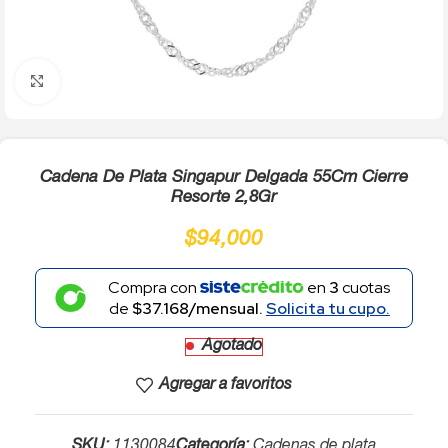
Click to enlarge
Cadena De Plata Singapur Delgada 55Cm Cierre
Resorte 2,8Gr
$
94,000
Compra con
en
3
cuotas
de
$37.168/mensual.
Solicita tu cupo.
Agotado
Agregar a favoritos
SKU:
1130084
Categoría:
Cadenas de plata