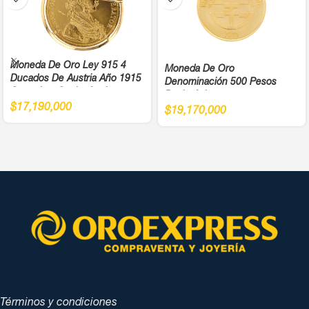
Moneda De Oro Ley 915 4
Moneda De Oro
Ducados De Austria Año 1915
Denominación 500 Pesos
Cargadera Suelta Ancho
Bachué Juegos
4,5Cm
$
17,190,000
Panamericanos Año 1971 Cali
$
19,170,000
Ley 900
Términos y condiciones