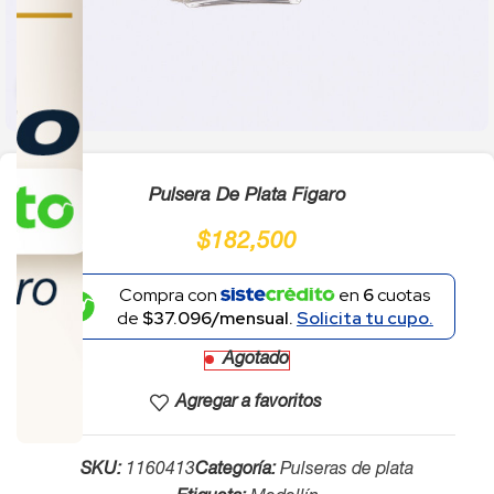
Click to enlarge
Pulsera De Plata Figaro
$
182,500
Compra con
en
6
cuotas
de
$37.096/mensual.
Solicita tu cupo.
Agotado
Agregar a favoritos
SKU:
1160413
Categoría:
Pulseras de plata