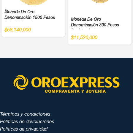
Moneda De Oro
Denominación 1500 Pesos
Moneda De Oro
Balsa Muisca Juegos
Denominación 300 Pesos
Panamericanos Año 1971 Cali
$
58,140,000
Bochica Juegos
Ley 900
Panamericanos Año 1971 Cali
$
11,520,000
Ley 900
Términos y condiciones
Políticas de devoluciones
Políticas de privacidad