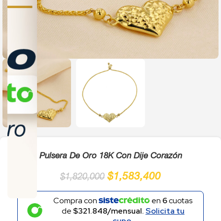
Click to enlarge
Pulsera De Oro 18K Con Dije Corazón
$
1,583,400
$
1,820,000
Compra con
en
6
cuotas
de
$321.848/mensual.
Solicita tu
cupo.