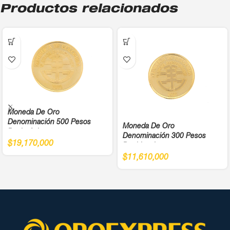
Productos relacionados
Moneda De Oro
Denominación 500 Pesos
Moneda De Oro
Bachué Juegos
Denominación 300 Pesos
Panamericanos Año 1971 Cali
$
19,170,000
Bochica Juegos
Ley 900
Panamericanos Año 1971 Cali
$
11,610,000
Ley 900