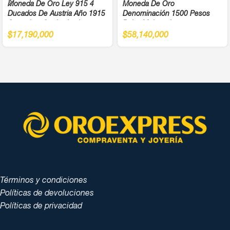
Moneda De Oro Ley 915 4
Moneda De Oro
Ducados De Austria Año 1915
Denominación 1500 Pesos
Cargadera Suelta Ancho
Balsa Muisca Juegos
4,5Cm
Panamericanos Año 1971 Cali
$
17,190,000
$
58,140,000
Ley 900
Términos y condiciones
Políticas de devoluciones
Políticas de privacidad