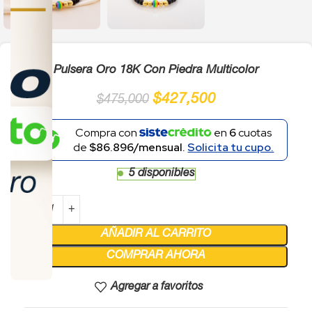
Pulsera Oro 18K Con Piedra Multicolor
$
427,500
$
475,000
Compra con
en
6
cuotas
de
$86.896/mensual.
Solicita tu cupo.
5 disponibles
AÑADIR AL CARRITO
COMPRAR AHORA
Agregar a favoritos