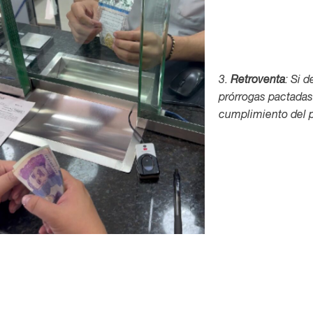
3.
Retroventa
: Si 
prórrogas pactada
cumplimiento del p