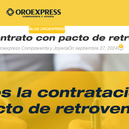
BLOG OROEXPRESS
ntrato con pacto de ret
8
roexpress Compraventa y Joyería
On septiembre 27, 2024