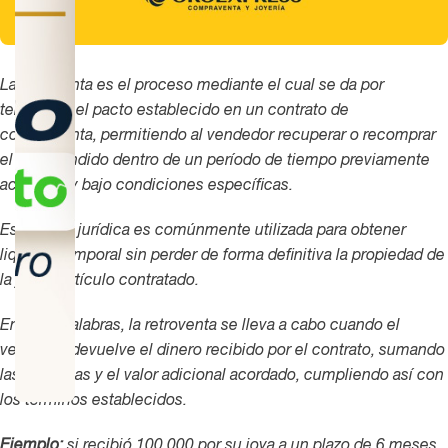
La retroventa es el proceso mediante el cual se da por
terminado el pacto establecido en un contrato de
compraventa, permitiendo al vendedor recuperar o recomprar
el bien vendido dentro de un período de tiempo previamente
acordado y bajo condiciones específicas.
Esta figura jurídica es comúnmente utilizada para obtener
liquidez temporal sin perder de forma definitiva la propiedad de
la joya o artículo contratado.
En otras palabras, la retroventa se lleva a cabo cuando el
vendedor devuelve el dinero recibido por el contrato, sumando
las prórrogas y el valor adicional acordado, cumpliendo así con
los términos establecidos.
Ejemplo:
si recibió 100.000 por su joya a un plazo de 6 meses