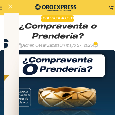
BLOG OROEXPRESS
¿Compraventa o
Prendería?
0
Admin Cesar Zapata
On mayo 27, 2025