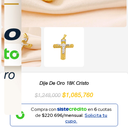
Click to enlarge
Dije De Oro 18K Cristo
$
1,085,760
$
1,248,000
Compra con
en
6
cuotas
de
$220.696/mensual.
Solicita tu
cupo.