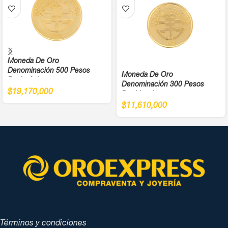
Moneda De Oro
Denominación 500 Pesos
Moneda De Oro
Bachué Juegos
Denominación 300 Pesos
Panamericanos Año 1971 Cali
$
19,170,000
Bochica Juegos
Ley 900
Panamericanos Año 1971 Cali
$
11,610,000
Ley 900
Términos y condiciones