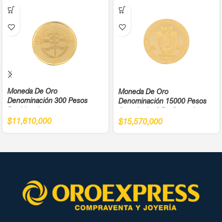
Moneda De Oro
Moneda De Oro
Denominación 300 Pesos
Denominación 15000 Pesos
Bochica Juegos
Antonio José De Sucre Ley
Panamericanos Año 1971 Cali
900
$
11,610,000
$
15,570,000
Ley 900