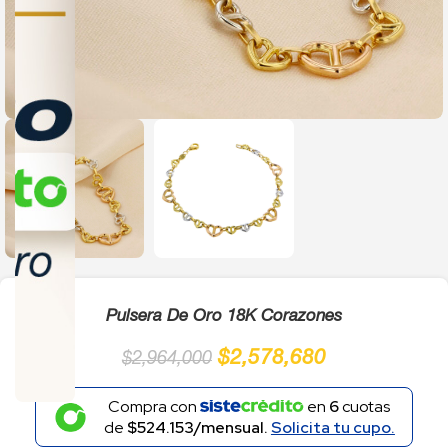
Click to enlarge
Pulsera De Oro 18K Corazones
$
2,578,680
$
2,964,000
Compra con
en
6
cuotas
de
$524.153/mensual.
Solicita tu cupo.