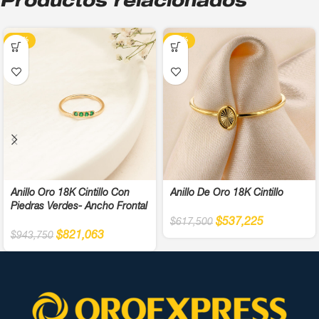
Productos relacionados
-13%
-13%
Anillo Oro 18K Cintillo Con
Anillo De Oro 18K Cintillo
Piedras Verdes- Ancho Frontal
$
537,225
$
617,500
$
821,063
$
943,750