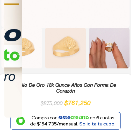
Click to enlarge
Anillo De Oro 18k Qunce Años Con Forma De
Corazón
$
761,250
$
875,000
Compra con
en
6
cuotas
de
$154.735/mensual.
Solicita tu cupo.