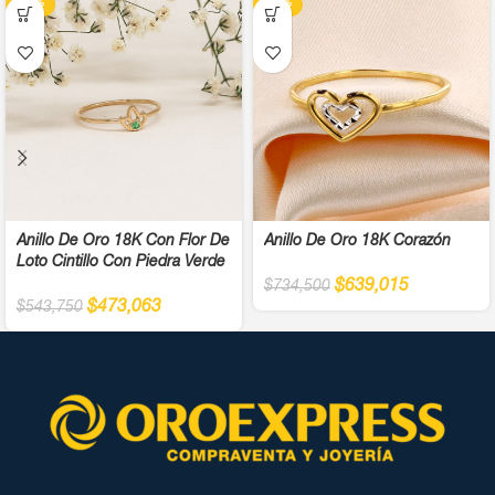
-13%
-13%
Anillo De Oro 18K Con Flor De
Anillo De Oro 18K Corazón
Loto Cintillo Con Piedra Verde
$
639,015
$
734,500
$
473,063
$
543,750