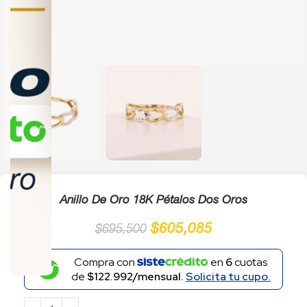
Click to enlarge
Anillo De Oro 18K Pétalos Dos Oros
$
605,085
$
695,500
Compra con
en
6
cuotas
de
$122.992/mensual.
Solicita tu cupo.