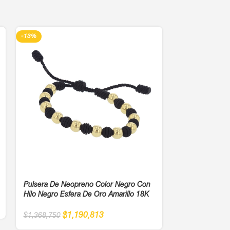
-13%
-13%
Pulsera De Neopreno Color Negro Con
Pulsera Con Hi
Hilo Negro Esfera De Oro Amarillo 18K
Oro 18K
$
1,190,813
$
16
$
1,368,750
$
187,500