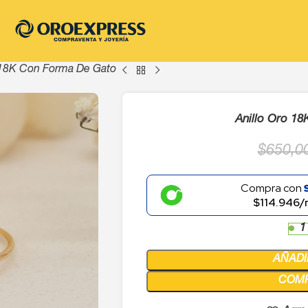
 18K Con Forma De Gato
Anillo Oro 1
$
650,0
Compra con
$114.946/
1
AÑADI
COM