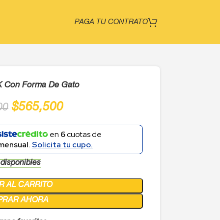
PAGA TU CONTRATO
8K Con Forma De Gato
$
565,500
00
en
6
cuotas de
mensual.
Solicita tu cupo.
 disponibles
R AL CARRITO
PRAR AHORA