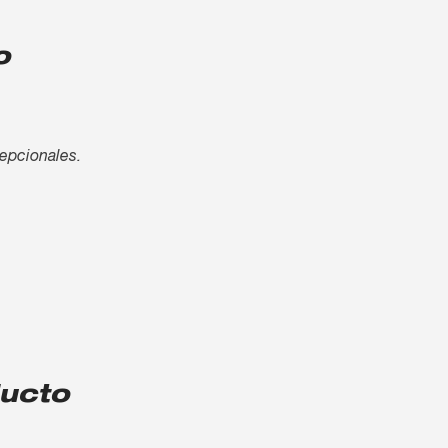
o
cepcionales.
ducto