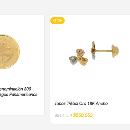
-13%
enominación 300
egos Panamericanos
 900
Topos Trébol Oro 18K Ancho
$
560,063
$
643,750