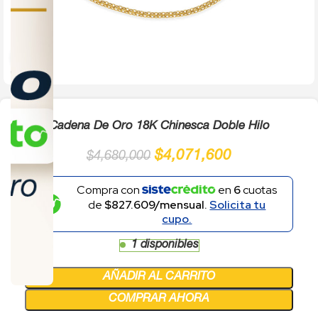
Click to enlarge
Cadena De Oro 18K Chinesca Doble Hilo
$
4,071,600
$
4,680,000
Compra con
en
6
cuotas
de
$827.609/mensual.
Solicita tu
cupo.
1 disponibles
AÑADIR AL CARRITO
COMPRAR AHORA