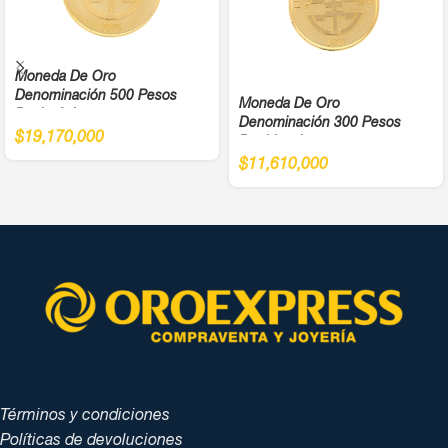
Moneda De Oro
Denominación 500 Pesos
Moneda De Oro
Bachué Juegos
Denominación 300 Pesos
Panamericanos Año 1971 Cali
$
19,170,000
Bochica Juegos
Ley 900
Panamericanos Año 1971 Cali
$
11,610,000
Ley 900
Términos y condiciones
Políticas de devoluciones