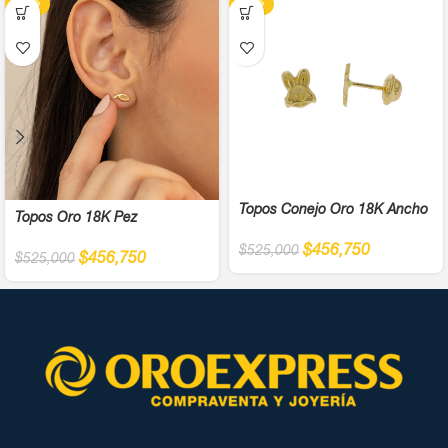
-13%
-13%
Topos Conejo Oro 18K Ancho
Topos Oro 18K Pez
$
456,750
$
525,000
$
456,750
$
525,000