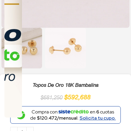
Click to enlarge
Topos De Oro 18K Bambalina
$
592,688
$
681,250
Compra con
en
6
cuotas
de
$120.472/mensual.
Solicita tu cupo.