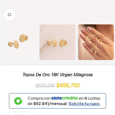
Click to enlarge
Topos De Oro 18K Virgen Milagrosa
$
456,750
$
525,000
Compra con
en
6
cuotas
de
$92.841/mensual.
Solicita tu cupo.