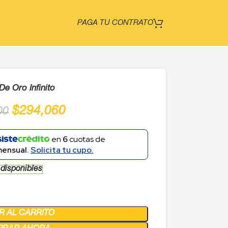
PAGA TU CONTRATO
De Oro Infinito
$
294,060
00
en
6
cuotas de
mensual.
Solicita tu cupo.
 disponibles
R AL CARRITO