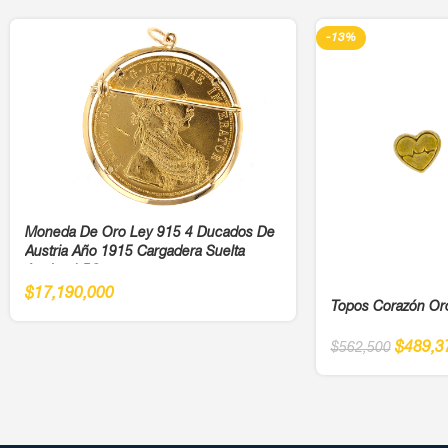
-13%
Moneda De Oro Ley 915 4 Ducados De
Austria Año 1915 Cargadera Suelta
Ancho 4,5Cm
$
17,190,000
Topos Corazón Or
$
489,3
$
562,500