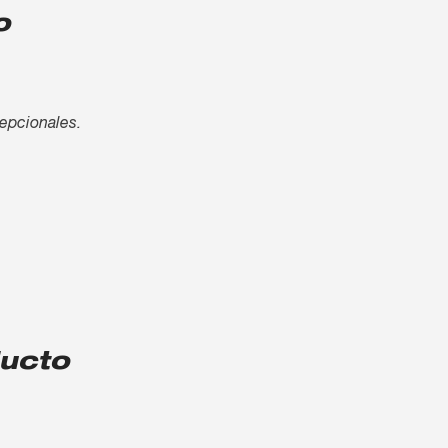
o
cepcionales.
ducto