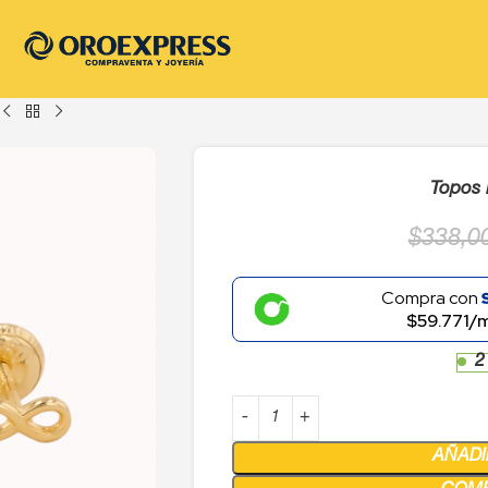
Topos 
$
338,0
Compra con
$59.771/
2
AÑADI