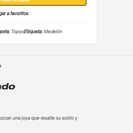
PRAR AHORA
ar a favoritos
oría:
Topos
Etiqueta:
Medellín
O
ado
uscan una joya que resalte su estilo y