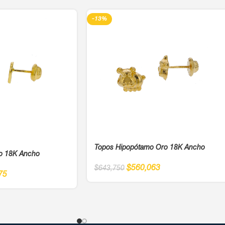
-13%
Topos Hipopótamo Oro 18K Ancho
o 18K Ancho
$
560,063
$
643,750
75