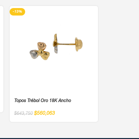
-13%
-13%
Topos Trébol Oro 18K Ancho
Pulsera De Ne
Hilo Negro Esf
$
560,063
$
643,750
$
1
$
1,368,750