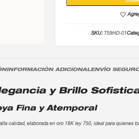
COM
Agreg
SKU:
T59HD-01
Categ
ÓN
INFORMACIÓN ADICIONAL
ENVÍO SEGUR
legancia y Brillo Sofistic
oya Fina y Atemporal
 alta calidad, elaborada en oro 18K ley 750, ideal para quienes b