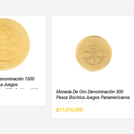
enominación 1500
ca Juegos
o 1971 Cali Ley 900
Moneda De Oro Denominación 300
Pesos Bochica Juegos Panamericanos
Año 1971 Cali Ley 900
$
11,610,000