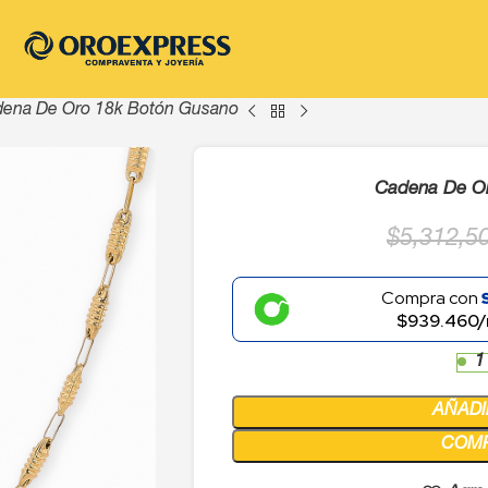
ena De Oro 18k Botón Gusano
Cadena De O
$
5,312,5
Compra con
$939.460/
1
AÑADI
COM