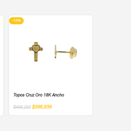
-13%
-13%
Topos Cruz Oro 18K Ancho
Topos Hipopót
$
396,938
$
56
$
456,250
$
643,750