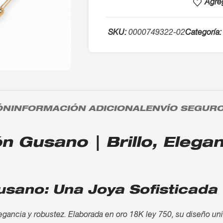
Agreg
SKU:
0000749322-02
Categoría:
ÓN
INFORMACIÓN ADICIONAL
ENVÍO SEGUR
Gusano | Brillo, Eleganc
sano: Una Joya Sofisticada
ncia y robustez. Elaborada en oro 18K ley 750, su diseño unifo