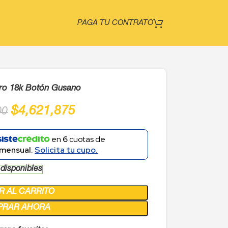
PAGA TU CONTRATO
ro 18k Botón Gusano
$
4,621,875
00
en
6
cuotas de
mensual.
Solicita tu cupo.
 disponibles
R AL CARRITO
PRAR AHORA