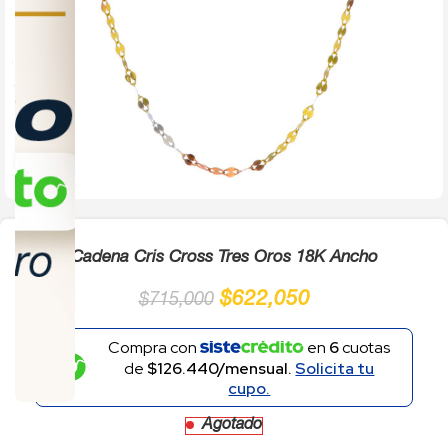
Click to enlarge
Cadena Cris Cross Tres Oros 18K Ancho
$
622,050
$
715,000
Compra con
en
6
cuotas
de
$126.440/mensual.
Solicita tu
cupo.
Agotado