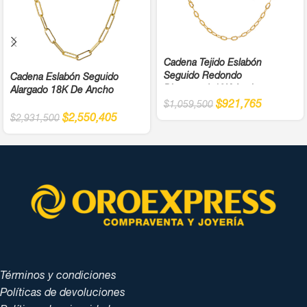
Cadena Tejido Eslabón
Seguido Redondo
Cadena Eslabón Seguido
Diamantada18K Ancho
Alargado 18K De Ancho
$
921,765
$
1,059,500
$
2,550,405
$
2,931,500
Términos y condiciones
Políticas de devoluciones