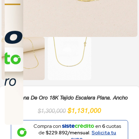
Click to enlarge
Cadena De Oro 18K Tejido Escalera Plana. Ancho
$
1,131,000
$
1,300,000
Compra con
en
6
cuotas
de
$229.892/mensual.
Solicita tu
cupo.