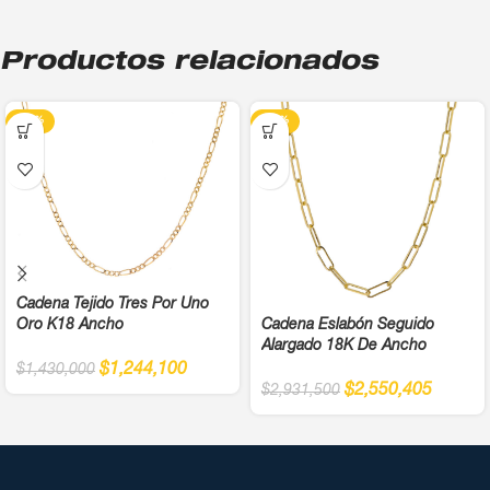
Productos relacionados
-13%
-13%
Cadena Tejido Tres Por Uno
Oro K18 Ancho
Cadena Eslabón Seguido
Alargado 18K De Ancho
$
1,244,100
$
1,430,000
$
2,550,405
$
2,931,500