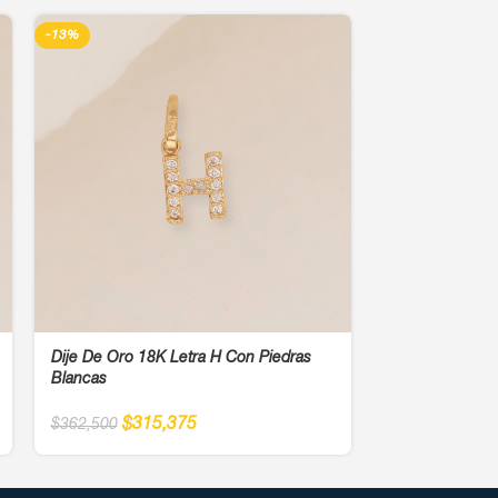
-13%
-13%
Dije De Oro 18K Letra H Con Piedras
Dije De Oro 18
Blancas
Blancas- Ancho
$
315,375
$
60
$
362,500
$
700,000