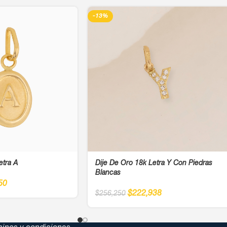
-13%
etra A
Dije De Oro 18k Letra Y Con Piedras
Blancas
50
$
222,938
$
256,250