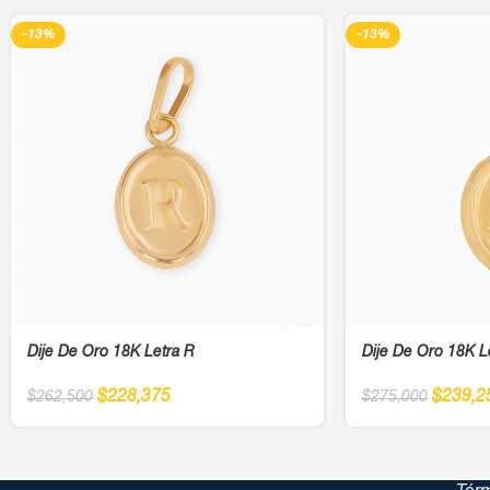
-13%
-13%
Dije De Oro 18K Letra R
Dije De Oro 18K L
$
228,375
$
239,2
$
262,500
$
275,000