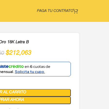
PAGA TU CONTRATO
 Oro 18K Letra B
$
212,063
50
en
6
cuotas de
mensual.
Solicita tu cupo.
R AL CARRITO
PRAR AHORA