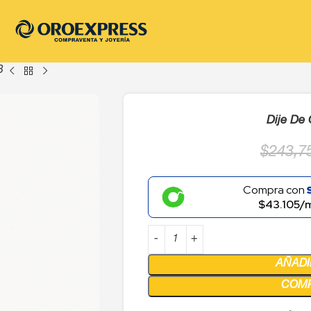
B
Dije De
$
243,7
Compra con
$43.105/
AÑADI
COM