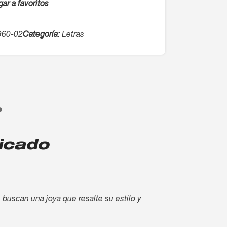
ar a favoritos
960-02
Categoría:
Letras
O
ticado
s buscan una joya que resalte su estilo y