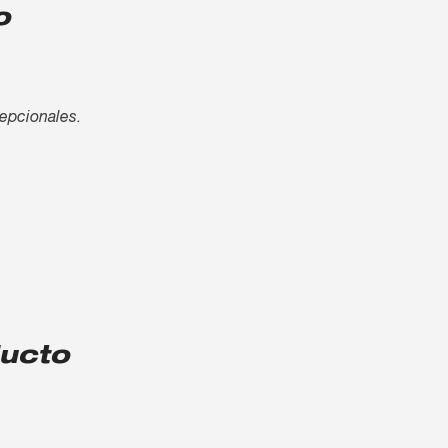
o
cepcionales.
ducto