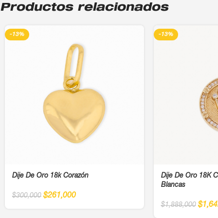
Productos relacionados
-13%
-13%
Dije De Oro 18k Corazón
Dije De Oro 18K C
Blancas
$
261,000
$
300,000
$
1,64
$
1,888,000