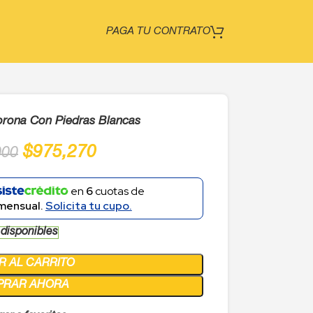
PAGA TU CONTRATO
orona Con Piedras Blancas
$
975,270
000
en
6
cuotas de
mensual.
Solicita tu cupo.
 disponibles
R AL CARRITO
PRAR AHORA