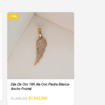
-13%
-13%
Dije De Oro 18K Ala Con Piedra Blanca-
Dije De Oro 18
Ancho Frontal
$
83
$
962,000
$
1,642,560
$
1,888,000