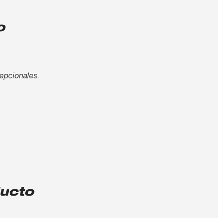
o
cepcionales.
ducto