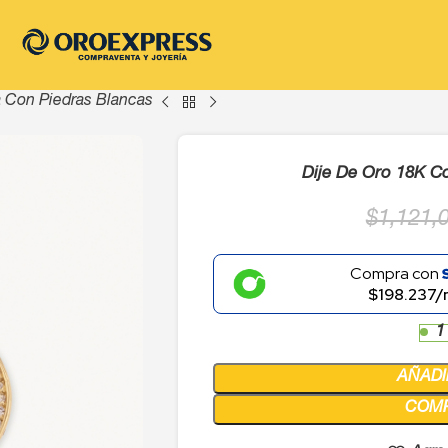
 Con Piedras Blancas
Dije De Oro 18K C
$
1,121,
Compra con
$198.237/
1
AÑADI
COM