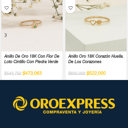
Anillo De Oro 18K Con Flor De
Anillo Oro 18K Corazón Huella.
Loto Cintillo Con Piedra Verde
De Los Corazones
$
473,063
$
522,000
$
543,750
$
600,000