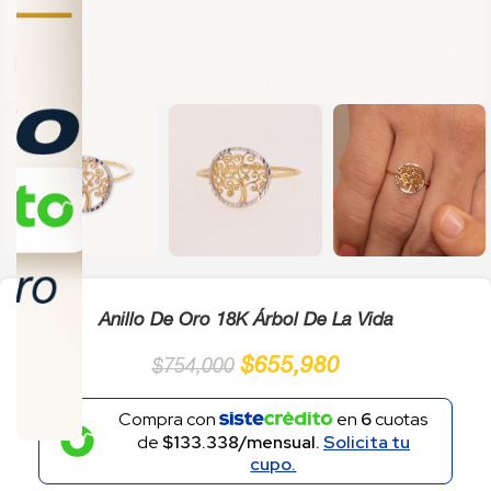
Click to enlarge
Anillo De Oro 18K Árbol De La Vida
$
655,980
$
754,000
Compra con
en
6
cuotas
de
$133.338/mensual.
Solicita tu
cupo.