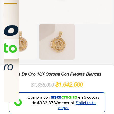
Click to enlarge
Dije De Oro 18K Corona Con Piedras Blancas
$
1,642,560
$
1,888,000
Compra con
en
6
cuotas
de
$333.873/mensual.
Solicita tu
cupo.