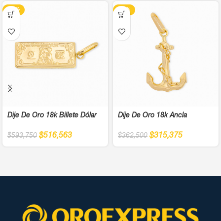
-13%
-13%
Dije De Oro 18k Billete Dólar
Dije De Oro 18k Ancla
$
516,563
$
315,375
$
593,750
$
362,500