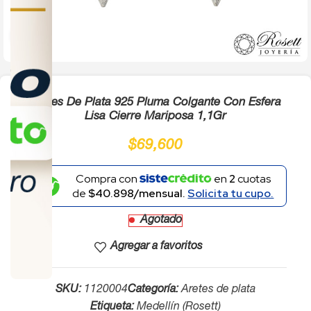
Click to enlarge
Aretes De Plata 925 Pluma Colgante Con Esfera
Lisa Cierre Mariposa 1,1Gr
$
69,600
Compra con
en
2
cuotas
de
$40.898/mensual.
Solicita tu cupo.
Agotado
Agregar a favoritos
SKU:
1120004
Categoría:
Aretes de plata
Etiqueta:
Medellín (Rosett)