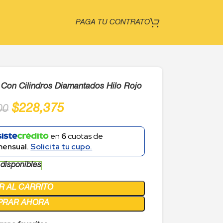
PAGA TU CONTRATO
Con Cilindros Diamantados Hilo Rojo
$
228,375
00
en
6
cuotas de
mensual.
Solicita tu cupo.
 disponibles
R AL CARRITO
PRAR AHORA