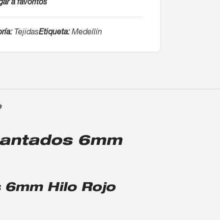
ar a favoritos
ría:
Tejidas
Etiqueta:
Medellín
O
amantados 6mm
 6mm Hilo Rojo