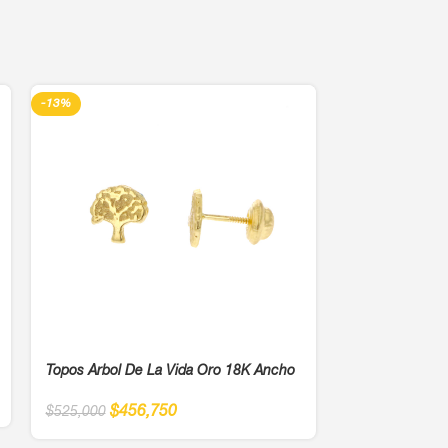
-13%
-13%
Topos Árbol De La Vida Oro 18K Ancho
Pulsera De Or
$
456,750
$
525,000
Esferas De Oro