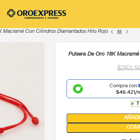
K Macramé Con Cilindros Diamantados Hilo Rojo
Pulsera De Oro 18K Macramé 
$
262,5
Compra con
$46.421/
1
AÑADI
COM