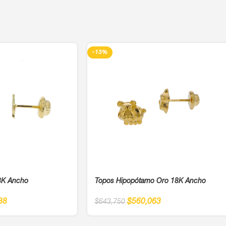
-13%
8K Ancho
Topos Hipopótamo Oro 18K Ancho
38
$
560,063
$
643,750