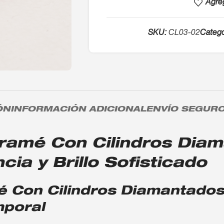
Agreg
SKU:
CL03-02
Catego
ÓN
INFORMACIÓN ADICIONAL
ENVÍO SEGUR
cramé Con Cilindros Di
cia y Brillo Sofisticado
 Con Cilindros Diamantados
mporal