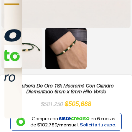
Click to enlarge
Pulsera De Oro 18k Macramé Con Cilindro
Diamantado 6mm x 8mm Hilo Verde
$
505,688
$
581,250
Compra con
en
6
cuotas
de
$102.789/mensual.
Solicita tu cupo.