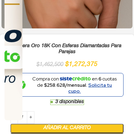
Click to enlarge
Pulsera Oro 18K Con Esferas Diamantadas Para
Parejas
$
1,272,375
$
1,462,500
Compra con
en
6
cuotas
de
$258.628/mensual.
Solicita tu
cupo.
3 disponibles
AÑADIR AL CARRITO