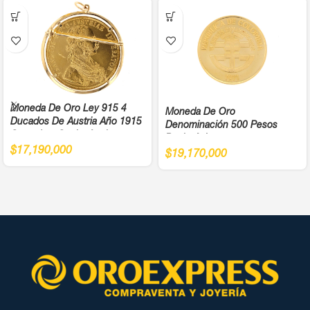
Moneda De Oro Ley 915 4
Moneda De Oro
Ducados De Austria Año 1915
Denominación 500 Pesos
Cargadera Suelta Ancho
Bachué Juegos
4,5Cm
$
17,190,000
Panamericanos Año 1971 Cali
$
19,170,000
Ley 900