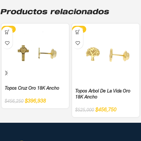
Productos relacionados
-13%
-13%
Topos Cruz Oro 18K Ancho
Topos Árbol De La Vida Oro
18K Ancho
$
396,938
$
456,250
$
456,750
$
525,000