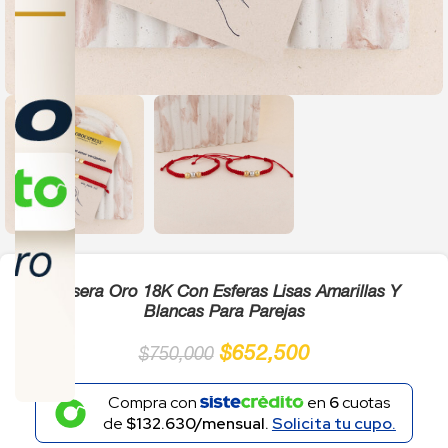
Click to enlarge
Pulsera Oro 18K Con Esferas Lisas Amarillas Y
Blancas Para Parejas
$
652,500
$
750,000
Compra con
en
6
cuotas
de
$132.630/mensual.
Solicita tu cupo.