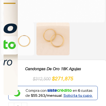
Click to enlarge
Candongas De Oro 18K Agujas
$
271,875
$
312,500
Compra con
en
6
cuotas
de
$55.263/mensual.
Solicita tu cupo.