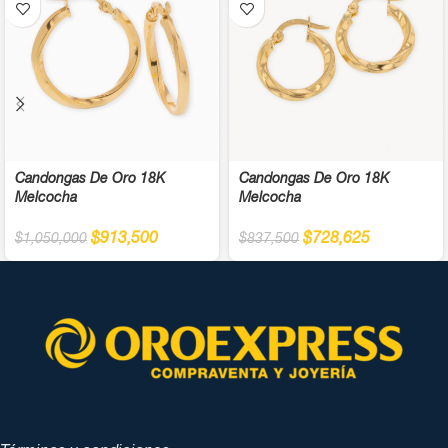
Candongas De Oro 18K
Candongas De Oro 18K
Melcocha
Melcocha
$
913,500
$
728,625
$
1,050,000
$
837,500