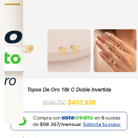
Click to enlarge
Topos De Oro 18k C Doble Invertida
$
483,938
$
556,250
Compra con
en
6
cuotas
de
$98.367/mensual.
Solicita tu cupo.