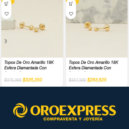
-13%
-13%
Topos De Oro Amarillo 18K
Topos De Oro Amarillo 18K
Esfera Diamantada Con
Esfera Diamantada Con
Broche Rosca
Broche Rosca
$
326,250
$
293,625
$
375,000
$
337,500