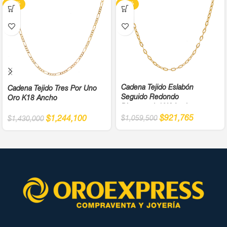
-13%
-13%
Cadena Tejido Eslabón
Cadena Tejido Tres Por Uno
Seguido Redondo
Oro K18 Ancho
Diamantada18K Ancho
$
921,765
$
1,244,100
$
1,059,500
$
1,430,000