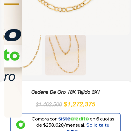
Click to enlarge
Cadena De Oro 18K Tejido 3X1
$
1,272,375
$
1,462,500
Compra con
en
6
cuotas
de
$258.628/mensual.
Solicita tu
cupo.