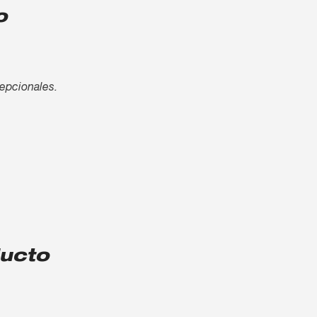
o
cepcionales.
ducto