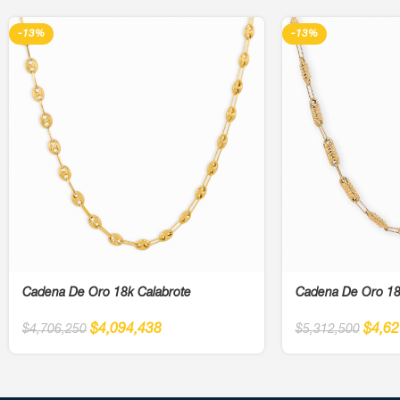
-13%
-13%
Cadena De Oro 18k Calabrote
Cadena De Oro 18
$
4,094,438
$
4,62
$
4,706,250
$
5,312,500