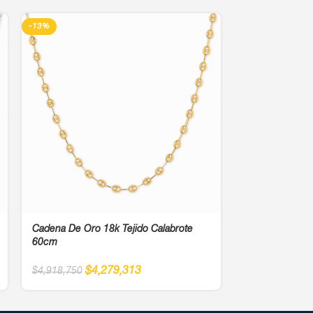
-13%
-13%
Cadena De Oro 18k Tejido Calabrote
Cadena De Oro 
60cm
$
3
$
4,342,000
$
4,279,313
$
4,918,750