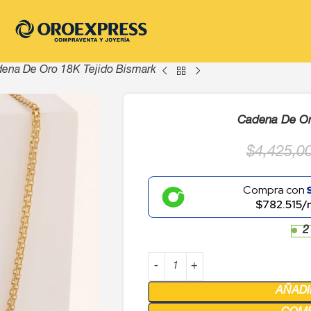
ena De Oro 18K Tejido Bismark
Cadena De Or
$
4,425,0
Compra con
$782.515/
2
AÑADI