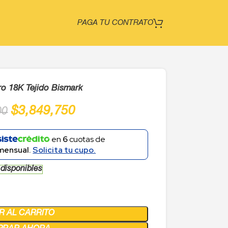
PAGA TU CONTRATO
o 18K Tejido Bismark
$
3,849,750
00
en
6
cuotas de
mensual.
Solicita tu cupo.
 disponibles
R AL CARRITO