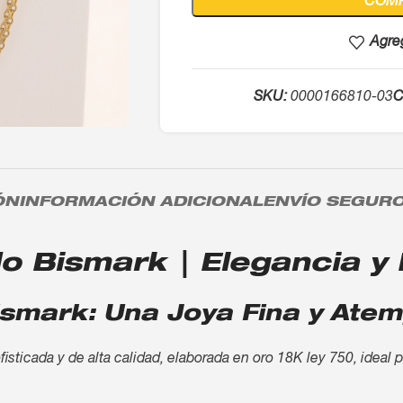
COM
Agreg
SKU:
0000166810-03
C
ÓN
INFORMACIÓN ADICIONAL
ENVÍO SEGUR
 Bismark | Elegancia y B
smark: Una Joya Fina y Atem
sticada y de alta calidad, elaborada en oro 18K ley 750, ideal 