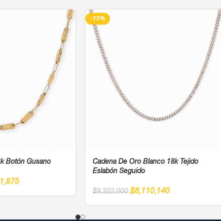
-13%
k Botón Gusano
Cadena De Oro Blanco 18k Tejido
Eslabón Seguido
1,875
$
8,110,140
$
9,322,000