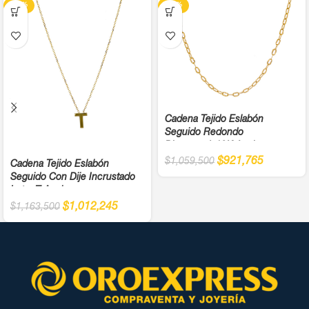
-13%
-13%
Cadena Tejido Eslabón
Seguido Redondo
Diamantada18K Ancho
$
921,765
$
1,059,500
Cadena Tejido Eslabón
Seguido Con Dije Incrustado
Letra T Ancho
$
1,012,245
$
1,163,500