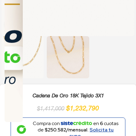
Click to enlarge
Cadena De Oro 18K Tejido 3X1
$
1,232,790
$
1,417,000
Compra con
en
6
cuotas
de
$250.582/mensual.
Solicita tu
cupo.