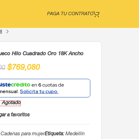
PAGA TU CONTRATO
Hueco Hilo Cuadrado Oro 18K Ancho
$
769,080
00
en
6
cuotas de
mensual.
Solicita tu cupo.
Agotado
ar a favoritos
Cadenas para mujer
Etiqueta:
Medellín