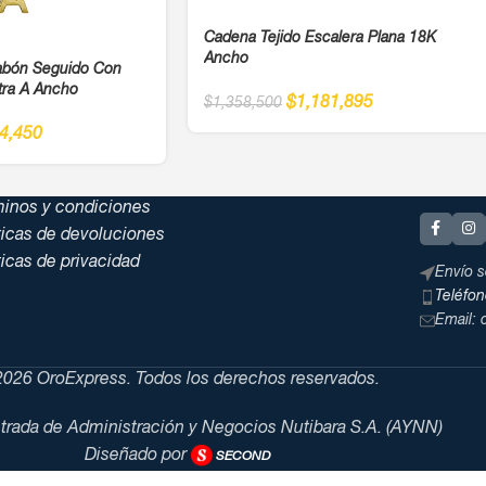
Cadena Tejido Escalera Plana 18K
Ancho
labón Seguido Con
tra A Ancho
$
1,181,895
$
1,358,500
4,450
minos y condiciones
ticas de devoluciones
ticas de privacidad
Envío s
Teléfo
Email:
026 OroExpress. Todos los derechos reservados.
trada de Administración y Negocios Nutibara S.A. (AYNN)
Diseñado por
SECOND