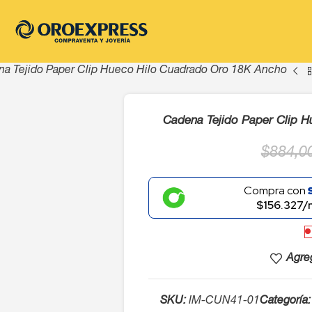
a Tejido Paper Clip Hueco Hilo Cuadrado Oro 18K Ancho
Cadena Tejido Paper Clip 
$
884,0
Compra con
$156.327/
Agreg
SKU:
IM-CUN41-01
Categoría: