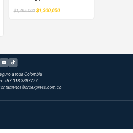
$
1
$
1,378,000
$
1,300,650
$
1,495,000
eguro a toda Colombia
no: +57 318 3387777
 contactenos@oroexpress.com.co