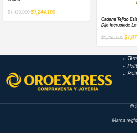
Ancho
$
1,244,100
$
1,430,000
Cadena Tejido Es
Dije Incrustado Le
$
1,07
$
1,235,000
Tér
Polí
Polí
© 2
Marca regis