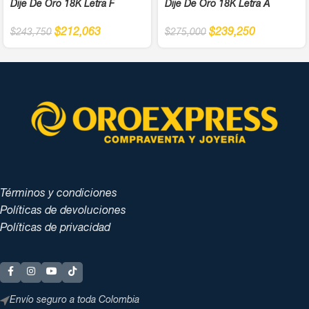
Dije De Oro 18K Letra F
Dije De Oro 18K Letra A
$
212,063
$
239,250
$
243,750
$
275,000
Términos y condiciones
Políticas de devoluciones
Políticas de privacidad
Envío seguro a toda Colombia