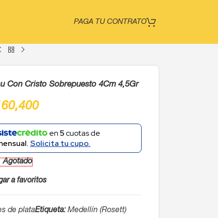
PAGA TU CONTRATO
 Tau Con Cristo Sobrepuesto 4Cm 4,5Gr
160,400
en
5
cuotas de
mensual.
Solicita tu cupo.
Agotado
ar a favoritos
es de plata
Etiqueta:
Medellín (Rosett)