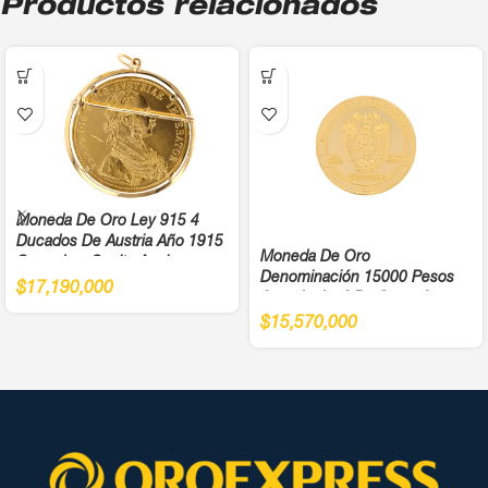
Productos relacionados
Moneda De Oro Ley 915 4
Ducados De Austria Año 1915
Moneda De Oro
Cargadera Suelta Ancho
Denominación 15000 Pesos
4,5Cm
$
17,190,000
Antonio José De Sucre Ley
900
$
15,570,000