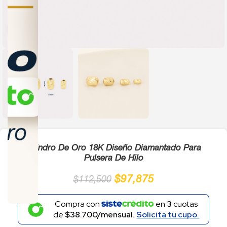
Click to enlarge
Cilindro De Oro 18K Diseño Diamantado Para
Pulsera De Hilo
$
97,875
$
112,500
Compra con
en
3
cuotas
de
$38.700/mensual.
Solicita tu cupo.