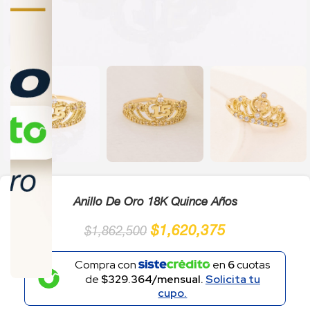
Click to enlarge
Anillo De Oro 18K Quince Años
$
1,620,375
$
1,862,500
Compra con
en
6
cuotas
de
$329.364/mensual.
Solicita tu
cupo.