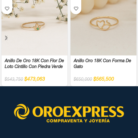
Anillo De Oro 18K Con Flor De
Anillo Oro 18K Con Forma De
Loto Cintillo Con Piedra Verde
Gato
$
473,063
$
565,500
$
543,750
$
650,000