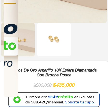
Click to enlarge
Topos De Oro Amarillo 18K Esfera Diamantada
Con Broche Rosca
$
435,000
$
500,000
Compra con
en
6
cuotas
de
$88.420/mensual.
Solicita tu cupo.