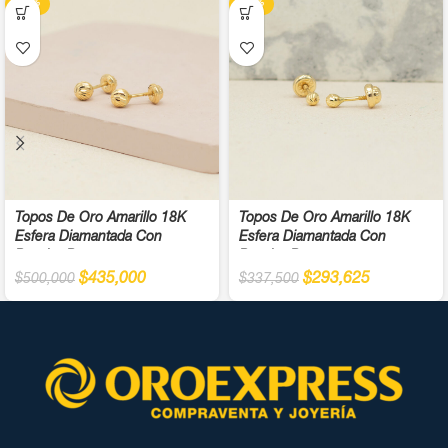
-13%
-13%
Topos De Oro Amarillo 18K
Topos De Oro Amarillo 18K
Esfera Diamantada Con
Esfera Diamantada Con
Broche Rosca
Broche Rosca
$
435,000
$
293,625
$
500,000
$
337,500