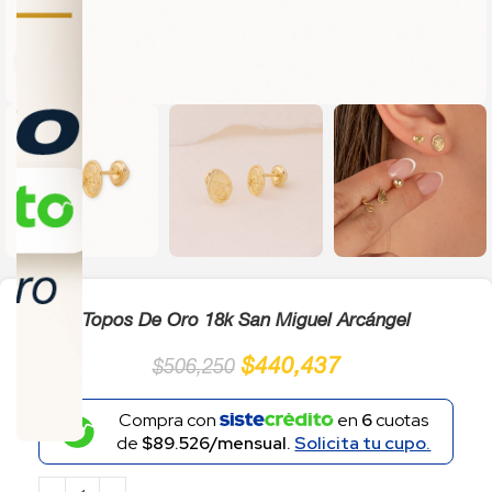
Click to enlarge
Topos De Oro 18k San Miguel Arcángel
$
440,437
$
506,250
Compra con
en
6
cuotas
de
$89.526/mensual.
Solicita tu cupo.